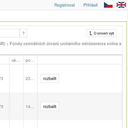
Registrovat
Přihlásit
?
O úroveň výš
SR)
>
Fondy centrálních útvarů unitárního ministerstva vnitra a
ukládací j.
počet souborů
73
23 724
rozbalit
73
147 778
rozbalit