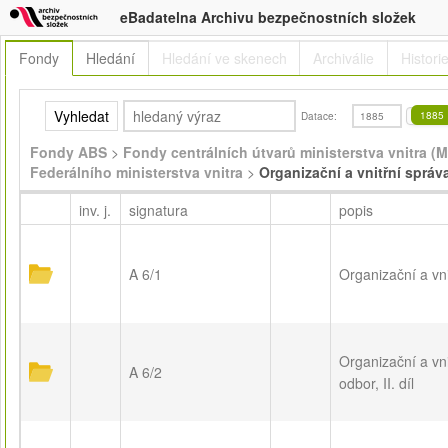
eBadatelna Archivu bezpečnostních složek
Fondy
Hledání
Hledání ve skenech
Archiválie
Histori
Vyhledat
Datace:
Fondy ABS
>
Fondy centrálních útvarů ministerstva vnitra (M
Federálního ministerstva vnitra
>
Organizační a vnitřní správ
inv. j.
signatura
popis
A 6/1
Organizační a vni
Organizační a vni
A 6/2
odbor, II. díl