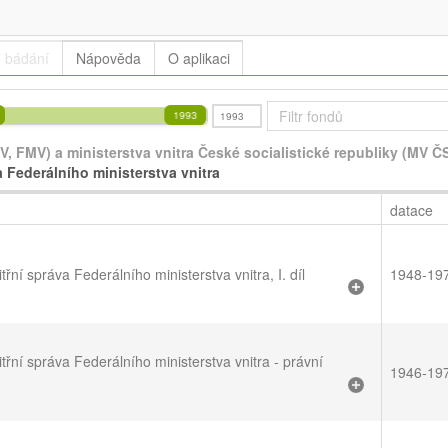
e bádání
Nápověda
O aplikaci
Filtr fondů
V, FMV) a ministerstva vnitra České socialistické republiky (MV Č
a Federálního ministerstva vnitra
datace
třní správa Federálního ministerstva vnitra, I. díl
1948-19
třní správa Federálního ministerstva vnitra - právní
1946-19