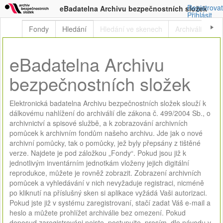
Registrovat
eBadatelna Archivu bezpečnostních složek
Přihlásit
Fondy
Hledání
Hledání ve skenech
Archiválie
H
eBadatelna Archivu
bezpečnostních složek
Elektronická badatelna Archivu bezpečnostních složek slouží k
dálkovému nahlížení do archiválií dle zákona č. 499/2004 Sb., o
archivnictví a spisové službě, a k zobrazování archivních
pomůcek k archivním fondům našeho archivu. Jde jak o nové
archivní pomůcky, tak o pomůcky, jež byly přepsány z tištěné
verze. Najdete je pod záložkou „Fondy“. Pokud jsou již k
jednotlivým inventárním jednotkám vloženy jejich digitální
reprodukce, můžete je rovněž zobrazit. Zobrazení archivních
pomůcek a vyhledávání v nich nevyžaduje registraci, nicméně
po kliknutí na příslušný sken si aplikace vyžádá Vaši autorizaci.
Pokud jste již v systému zaregistrovaní, stačí zadat Váš e-mail a
heslo a můžete prohlížet archiválie bez omezení. Pokud
doposud zaregistrováni nejste, postupujte, prosím, dle návodu v