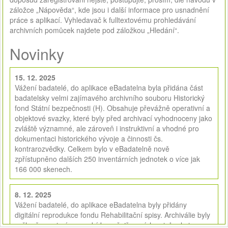
záložce „Nápověda“, kde jsou i další informace pro usnadnění
práce s aplikací. Vyhledavač k fulltextovému prohledávání
archivních pomůcek najdete pod záložkou „Hledání“.
Novinky
15. 12. 2025
Vážení badatelé, do aplikace eBadatelna byla přidána část
badatelsky velmi zajímavého archivního souboru Historický
fond Státní bezpečnosti (H). Obsahuje převážně operativní a
objektové svazky, které byly před archivací vyhodnoceny jako
zvláště významné, ale zároveň i instruktivní a vhodné pro
dokumentaci historického vývoje a činnosti čs.
kontrarozvědky. Celkem bylo v eBadatelně nově
zpřístupněno dalších 250 inventárních jednotek o více jak
166 000 skenech.
8. 12. 2025
Vážení badatelé, do aplikace eBadatelna byly přidány
digitální reprodukce fondu Rehabilitační spisy. Archiválie byly
vyčleněny zejména ze sbírky vyšetřovacích spisů, ale i z